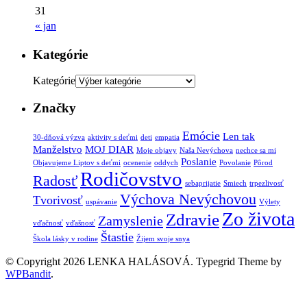
31
« jan
Kategórie
Kategórie
Značky
Emócie
Len tak
30-dňová výzva
aktivity s deťmi
deti
empatia
Manželstvo
MOJ DIAR
Moje objavy
Naša Nevýchova
nechce sa mi
Poslanie
Objavujeme Liptov s deťmi
ocenenie
oddych
Povolanie
Pôrod
Rodičovstvo
Radosť
sebaprijatie
Smiech
trpezlivosť
Výchova Nevýchovou
Tvorivosť
uspávanie
Výlety
Zo života
Zdravie
Zamyslenie
vďačnosť
vďašnosť
Štastie
Škola lásky v rodine
Žijem svoje snya
© Copyright 2026 LENKA HALÁSOVÁ.
Typegrid Theme by
WPBandit
.