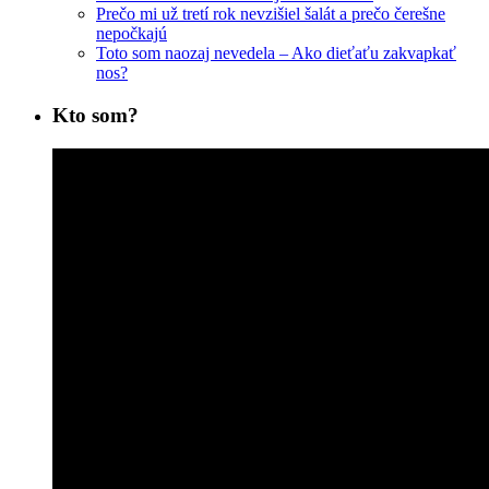
Prečo mi už tretí rok nevzišiel šalát a prečo čerešne
nepočkajú
Toto som naozaj nevedela – Ako dieťaťu zakvapkať
nos?
Kto som?