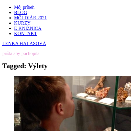
Môj príbeh
BLOG
MÔJ DIÁR 2021
KURZY
E-KNIŽNICA
KONTAKT
LENKA HALÁSOVÁ
prišla aby pochopila
Tagged:
Výlety