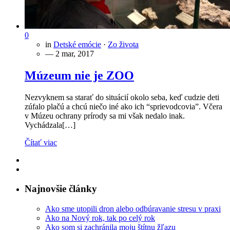
0
in
Detské emócie
·
Zo života
— 2 mar, 2017
Múzeum nie je ZOO
Nezvyknem sa starať do situácií okolo seba, keď cudzie deti
zúfalo plačú a chcú niečo iné ako ich “sprievodcovia”. Včera
v Múzeu ochrany prírody sa mi však nedalo inak.
Vychádzala[…]
Čítať viac
Najnovšie články
Ako sme utopili dron alebo odbúravanie stresu v praxi
Ako na Nový rok, tak po celý rok
Ako som si zachránila moju štítnu žľazu