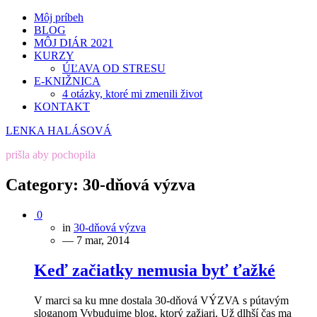
Môj príbeh
BLOG
MÔJ DIÁR 2021
KURZY
ÚĽAVA OD STRESU
E-KNIŽNICA
4 otázky, ktoré mi zmenili život
KONTAKT
LENKA HALÁSOVÁ
prišla aby pochopila
Category:
30-dňová výzva
0
in
30-dňová výzva
— 7 mar, 2014
Keď začiatky nemusia byť ťažké
V marci sa ku mne dostala 30-dňová VÝZVA s pútavým
sloganom Vybudujme blog, ktorý zažiari. Už dlhší čas ma