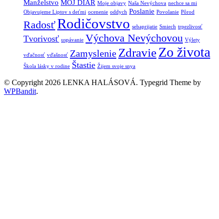
Manželstvo
MOJ DIAR
Moje objavy
Naša Nevýchova
nechce sa mi
Poslanie
Objavujeme Liptov s deťmi
ocenenie
oddych
Povolanie
Pôrod
Rodičovstvo
Radosť
sebaprijatie
Smiech
trpezlivosť
Výchova Nevýchovou
Tvorivosť
uspávanie
Výlety
Zo života
Zdravie
Zamyslenie
vďačnosť
vďašnosť
Štastie
Škola lásky v rodine
Žijem svoje snya
© Copyright 2026 LENKA HALÁSOVÁ.
Typegrid Theme by
WPBandit
.