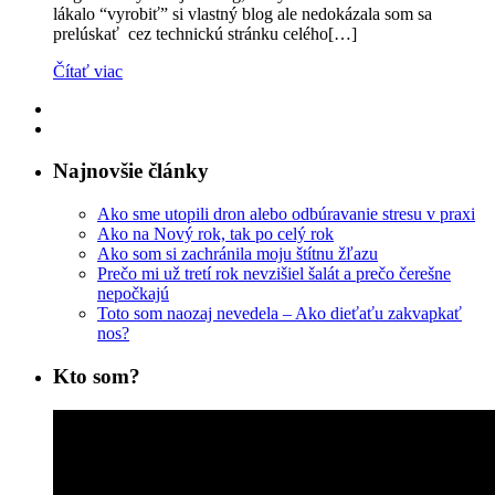
lákalo “vyrobiť” si vlastný blog ale nedokázala som sa
prelúskať cez technickú stránku celého[…]
Čítať viac
Najnovšie články
Ako sme utopili dron alebo odbúravanie stresu v praxi
Ako na Nový rok, tak po celý rok
Ako som si zachránila moju štítnu žľazu
Prečo mi už tretí rok nevzišiel šalát a prečo čerešne
nepočkajú
Toto som naozaj nevedela – Ako dieťaťu zakvapkať
nos?
Kto som?