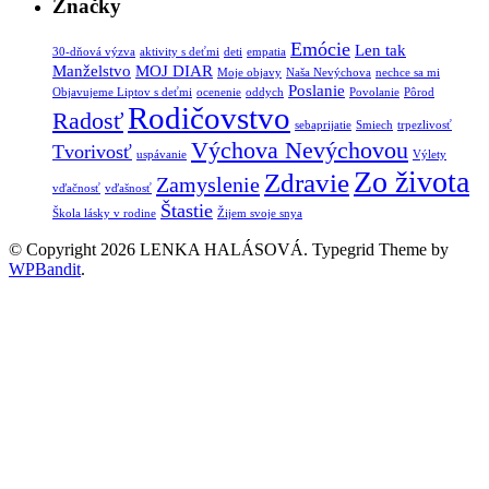
Značky
Emócie
Len tak
30-dňová výzva
aktivity s deťmi
deti
empatia
Manželstvo
MOJ DIAR
Moje objavy
Naša Nevýchova
nechce sa mi
Poslanie
Objavujeme Liptov s deťmi
ocenenie
oddych
Povolanie
Pôrod
Rodičovstvo
Radosť
sebaprijatie
Smiech
trpezlivosť
Výchova Nevýchovou
Tvorivosť
uspávanie
Výlety
Zo života
Zdravie
Zamyslenie
vďačnosť
vďašnosť
Štastie
Škola lásky v rodine
Žijem svoje snya
© Copyright 2026 LENKA HALÁSOVÁ.
Typegrid Theme by
WPBandit
.