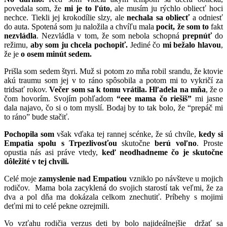
povedala som, že
mi je to ľúto
, ale musím ju rýchlo obliecť hoci
nechce. Tiekli jej krokodílie slzy, ale
nechala sa obliecť
a odniesť
do auta. Spotená som ju naložila a chvíľu mala
pocit, že som to
fakt
nezvládla
. Nezvládla v tom, že som nebola schopná
prepnúť
do
režimu,
aby som ju chcela pochopiť.
Jediné čo
mi bežalo hlavou
,
že je
o osem minút
sedem.
Prišla som sedem štyri. Muž si potom zo mňa robil srandu, že ktovie
akú traumu som jej v to ráno spôsobila a potom mi to vykričí za
tridsať rokov.
Večer som sa k tomu vrátila.
Hľadela na mňa
, že o
čom hovorím. Svojím pohľadom
“eee mama čo riešiš”
mi jasne
dala najavo, čo si o tom myslí. Bodaj by to tak bolo, že “prepáč mi
to ráno” bude stačiť.
Pochopila som
však vďaka tej rannej scénke, že sú chvíle,
kedy si
Empatia spolu s Trpezlivosťou
skutočne
berú voľno
. Proste
opustia nás asi práve vtedy,
keď neodhadneme čo je skutočne
dôležité v tej chvíli.
Celé moje
zamyslenie nad Empatiou
vzniklo po návšteve u mojich
rodičov. Mama bola zacyklená do svojich starostí tak veľmi, že za
dva a pol dňa ma dokázala celkom znechutiť. Príbehy s mojimi
deťmi mi to celé pekne ozrejmili.
Vo vzťahu rodičia verzus deti by bolo najideálnejšie držať sa