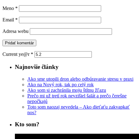
Meno
*
Email
*
Adresa webu
Current ye@r
*
Najnovšie články
Ako sme utopili dron alebo odbúravanie stresu v praxi
Ako na Nový rok, tak po celý rok
Ako som si zachránila moju štítnu žľazu
Prečo mi už tretí rok nevzišiel šalát a prečo čerešne
nepočkajú
Toto som naozaj nevedela – Ako dieťaťu zakvapkať
nos?
Kto som?