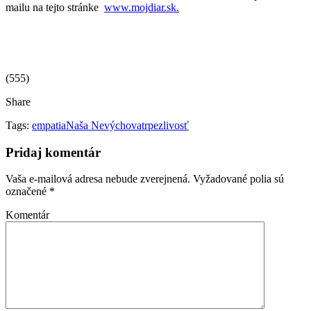
mailu na tejto stránke
www.mojdiar.sk.
(555)
Share
Tags:
empatia
Naša Nevýchova
trpezlivosť
Pridaj komentár
Vaša e-mailová adresa nebude zverejnená.
Vyžadované polia sú
označené
*
Komentár