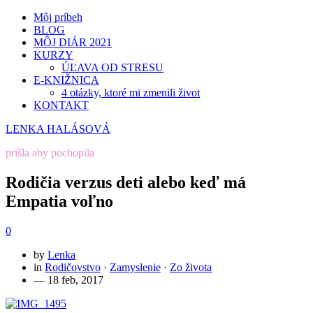
Môj príbeh
BLOG
MÔJ DIÁR 2021
KURZY
ÚĽAVA OD STRESU
E-KNIŽNICA
4 otázky, ktoré mi zmenili život
KONTAKT
LENKA HALÁSOVÁ
prišla aby pochopila
Rodičia verzus deti alebo keď má
Empatia voľno
0
by
Lenka
in
Rodičovstvo
·
Zamyslenie
·
Zo života
— 18 feb, 2017