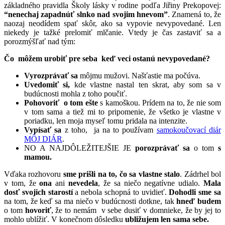
základného pravidla Školy lásky v rodine podľa Jiřiny Prekopovej:
“nenechaj zapadnúť slnko nad svojim hnevom”
. Znamená to, že
naozaj neodídem spať skôr, ako sa vypovie nevypovedané. Len
niekedy je tažké prelomiť mlčanie. Vtedy je čas zastaviť sa a
porozmýšľať nad tým:
Čo môžem urobiť pre seba keď veci ostanú nevypovedané?
Vyrozprávať sa
môjmu mužovi. Našťastie ma počúva.
Uvedomiť si,
kde vlastne nastal ten skrat, aby som sa v
budúcnosti mohla z toho poučiť.
Pohovoriť o tom ešte
s kamoškou. Prídem na to, že nie som
v tom sama a tiež mi to pripomenie, že všetko je vlastne v
poriadku, len moja myseľ tomu pridala na intenzite.
Vypísať sa
z toho, ja na to používam
samokoučovací diár
MÔJ DIÁR
.
NO A NAJDÔLEŽITEJŠIE JE
porozprávať sa
o tom
s
mamou.
Vďaka rozhovoru
sme prišli na to, čo sa vlastne stalo
. Zádrhel bol
v tom, že
ona
ani
nevedela
, že sa niečo negatívne udialo.
Mala
dosť svojich starostí
a nebola schopná to uvidieť.
Dohodli sme sa
na tom, že keď sa ma niečo v budúcnosti dotkne, tak
hneď budem
o tom
hovoriť
, že to nemám v sebe dusiť v domnieke, že by jej to
mohlo ublížiť. V konečnom dôsledku
ubližujem len sama sebe.