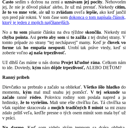
Často
sedím s dcérou na zemi a
uznávam jej pocity
. Nehovorím
jej, že nie je dôvod plakať alebo, že už má prestať. Niekedy
cítim,
že to vo mne vrie
, ale
už
to
zvládam
oveľa
lepšie,
ako keď jančil
syn pred pár rokmi. V tom čase som
dokonca o tom napísala článok,
ktorý je jeden z mojich najčítanejších
.
No a
tu som
písanie článku na dva týždne
skončila
. Niekedy mi
chýba pointa
. Asi
preto aby som
si
to
zažila
z tej druhej strany. V
tomto prípade zo strany “tej nechápavej” mamy. Keď je
človek vo
forme
tak
ho empatia neopustí
. Urobí tak práve vtedy, keď si
zoberie voľno
aj naša trpezlivosť.
Už dlhší čas máme u nás doma
Projet kľudné rána
. Celkom nám
to ide. Dovtedy,
kým
nám
dôjde trpezlivosť,
ALEBO DEŤOM?
Ranný príbeh
Dievčatko sa prebralo a začalo sa obliekať.
Všetko išlo hladko
do
momentu,
kým
mal muž snahu jej pomôcť.
V tej sekunde
sa
začalo
ranné
ródeo
. Polovicu rodiny som poslala napred a ja
hrdinsky,
že to vyriešim.
Mali sme ešte chvíľku čas. Tá chvíľka sa
však rapídne skracovala a
mojich tradičných 8 minút
sa mi zrazu
zdalo príliš veľa, keďže presne o tých osem minút som mala byť už
v práci.
No darmo.
Keď som videla akým tempom sa dcéra oblieka,