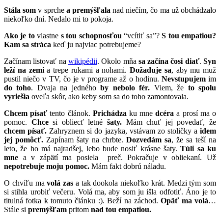
Stála som
v sprche
a premýšľala
nad niečím, čo ma už obchádzalo
niekoľko dní. Nedalo mi to pokoja.
Ako je to
vlastne
s tou schopnosťou
“vcítiť sa”?
S tou empatiou?
Kam sa stráca
keď ju najviac potrebujeme?
Začínam listovať na
wikipédii
. Okolo mňa
sa začína čosi diať
.
Syn
leží na zemi
a trepe rukami a nohami.
Dožaduje sa
, aby mu muž
pustil niečo v TV, čo je v programe až o hodinu.
Nevstupujem
im
do toho
. Dvaja na jedného
by nebolo fér.
Viem, že
to spolu
vyriešia
oveľa skôr, ako keby som sa do toho zamontovala.
Chcem písať
tento článok.
Prichádza
ku mne
dcéra
a prosí ma o
pomoc.
Chce
si obliecť letné
šaty.
Mám chuť jej povedať, že
chcem písať.
Zahryznem si do jazyka, vstávam zo stoličky a
idem
jej pomôcť.
Zapínam šaty na chrbte.
Dozvedám sa
, že sa teší na
leto, že ho má najradšej, lebo bude nosiť krásne šaty.
Túli sa ku
mne
a v zápätí ma posiela preč. Pokračuje v obliekaní. Už
nepotrebuje moju pomoc.
Mám fakt dobrú náladu.
O chvíľu ma
volá zas
a tak dookola niekoľko krát. Medzi tým som
si stihla urobiť večeru. Volá ma, aby som ju išla odfotiť. Áno je to
titulná fotka k tomuto článku :). Beží na záchod.
Opäť ma volá
…
Stále si
premýšľam
pritom
nad tou empatiou.