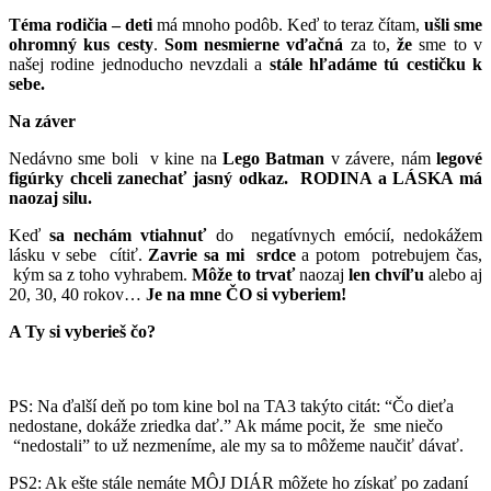
Téma rodičia – deti
má mnoho podôb. Keď to teraz čítam,
ušli sme
ohromný kus cesty
.
Som nesmierne vďačná
za to,
že
sme to v
našej rodine jednoducho nevzdali a
stále hľadáme tú cestičku k
sebe.
Na záver
Nedávno sme boli v kine na
Lego Batman
v závere, nám
legové
figúrky chceli zanechať jasný odkaz. RODINA a LÁSKA má
naozaj silu.
Keď
sa nechám
vtiahnuť
do negatívnych emócií, nedokážem
lásku v sebe cítiť.
Zavrie sa mi srdce
a potom potrebujem čas,
kým sa z toho vyhrabem.
Môže to trvať
naozaj
len chvíľu
alebo aj
20, 30, 40 rokov…
Je na mne ČO si vyberiem!
A Ty si vyberieš čo?
PS: Na ďalší deň po tom kine bol na TA3 takýto citát: “Čo dieťa
nedostane, dokáže zriedka dať.” Ak máme pocit, že sme niečo
“nedostali” to už nezmeníme, ale my sa to môžeme naučiť dávať.
PS2: Ak ešte stále nemáte MÔJ DIÁR môžete ho získať po zadaní