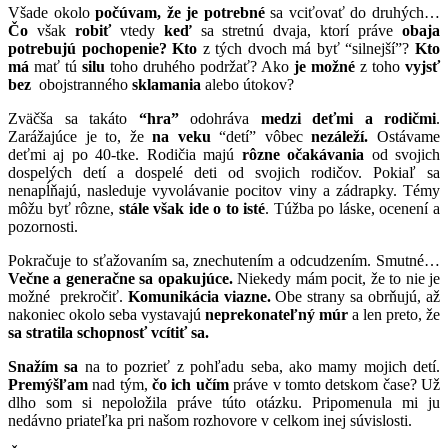
Všade okolo
počúvam, že je potrebné
sa vciťovať do druhých…
Čo
však
robiť
vtedy
keď
sa stretnú dvaja, ktorí práve
obaja
potrebujú pochopenie?
Kto
z tých dvoch má byť “silnejší”?
Kto
má
mať tú
silu
toho druhého podržať? Ako
je možné
z toho
vyjsť
bez
obojstranného
sklamania
alebo útokov?
Zväčša sa takáto
“hra”
odohráva
medzi deťmi a rodičmi
.
Zarážajúce je to, že
na veku
“detí” vôbec
nezáleží.
Ostávame
deťmi aj po 40-tke. Rodičia majú
rôzne očakávania
od svojich
dospelých detí a dospelé deti od svojich rodičov. Pokiaľ sa
nenapĺňajú, nasleduje vyvolávanie pocitov viny a zádrapky. Témy
môžu byť rôzne,
stále však ide o to isté
. Túžba po láske, ocenení a
pozornosti.
Pokračuje to sťažovaním sa, znechutením a odcudzením. Smutné…
Večne a generačne sa opakujúce.
Niekedy mám pocit, že to nie je
možné prekročiť.
Komunikácia viazne.
Obe strany sa obrňujú, až
nakoniec okolo seba vystavajú
neprekonateľný múr
a len preto, že
sa stratila schopnosť vcítiť sa.
Snažím sa
na to pozrieť z pohľadu seba, ako mamy mojich detí.
Premýšľam
nad tým,
čo ich učím
práve v tomto detskom čase? Už
dlho som si nepoložila práve túto otázku. Pripomenula mi ju
nedávno priateľka pri našom rozhovore v celkom inej súvislosti.